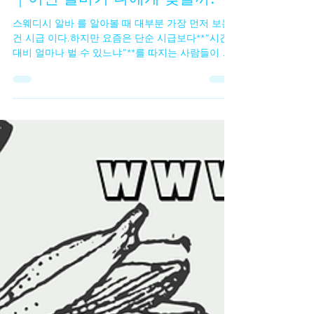
TV 유흥알바
1월 27일
2분 분량
스웨디시 알바 vs 시급 알바 비교
｜어떤 알바가 나에게 맞을까?
스웨디시 알바 를 알아볼 때 대부분 가장 먼저 보는
건 시급 이다.하지만 요즘은 단순 시급보다**“시간
대비 얼마나 벌 수 있느냐”**를 따지는 사람들이 많
아졌다. 그 중심에 자주 비교되는 게 스웨디시 알바
vs 일반 시급 알바 다.두 알바는 수입 구조부터 근무
방식까지 꽤 다르다.수입 구조부터 다르다 일반 시
급 알바는 구조가 단순하다.출근 시간 × 시급 = 급
여. 반면 스웨디시 알바는✔ 관리 1건당 정산✔ 출근
시간보다 관리 횟수 가 중요하다. 같은 4시간을 일해
도 스웨디시 알바 시급 알바 → 고정 수입 스웨디시
알바 → 결과에 따라 수입 차이 발생 👉 이 차이가
체감 수입을 크게 만든다.시간 대비 수입 체감 차이
시급 알바는✔ 오래 일할수록 수입이 늘어난다. 하지