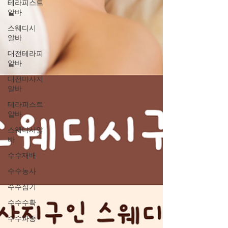
테라피스트
알바
스웨디시
알바
대전테라피
알바
대전마사지
알바
테라피스트
알바
스웨디시알
바
수수재배
수수농사
수수심기
수수수확
수수파종