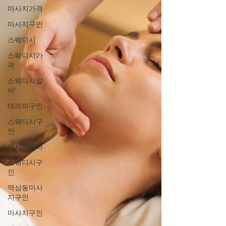
마사지가격
마사지구인
스웨디시
스웨디시가
격
스웨디시알
바'
테라피구인
스웨디시구
인
마사지알바
스웨디시구
인
역삼동마사
지구인
마사지구인