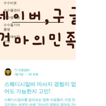
수수비료
수수물관리
수수병해충
수수줄기마
름병
수수깨씨무
늬병
TV 유흥알바
3월 8일
1분 분량
스웨디시알바 마사지 경험이 없
어도 가능한지 고민!