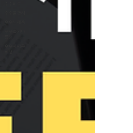
수수비료
수수물관리
수수병해충
수수줄기마
름병
수수깨씨무
늬병