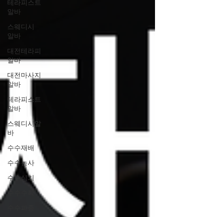
테라피스트
알바
스웨디시
알바
대전테라피
알바
대전마사지
알바
테라피스트
알바
스웨디시알
바
수수재배
수수농사
수수심기
수수수확
수수파종