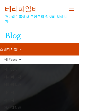
테라피알바
건마의민족에서 구인구직 일자리 찾아보
자
Blog
스웨디시알바
All Posts
All Posts
테라피가격
테라피알바
테라피
마사지
마사지알바