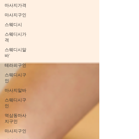
마사지가격
마사지구인
스웨디시
스웨디시가
격
스웨디시알
바'
테라피구인
스웨디시구
인
마사지알바
스웨디시구
인
역삼동마사
지구인
마사지구인