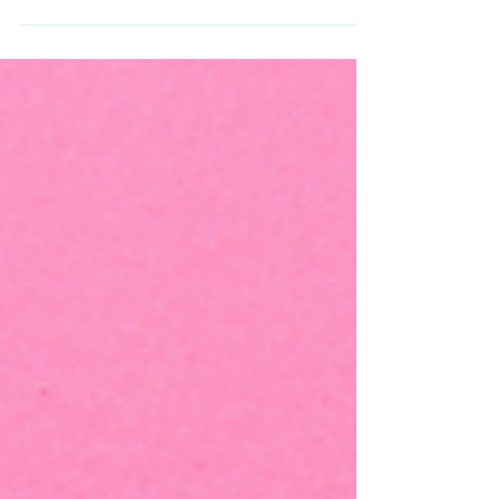
전테라피구인 #스웨디시구인 대전테라피알바 구인
구직 • 애플테라피 – 대전 서구 마사지 관리사 모집
(스포츠 / 스웨디시 포함) 스웨디시알바 , 초보·경력
자 모두 지원 가능 상세 조건 및 급여는 문의 필요 •
대전 마사지 SPA – 서구 세 지점 운영 20세 이상 마
사지 관리사 모집 주·야·상주 근무 옵션 가능 구체 급
여 및 조건은 공고 확인 필요 • 대전테라피알바 루비
– 대전 서구 멀티샵 여성 관리사 급구 갯수·만근비·
인센 포함 가능 상세 조건은 확인 필요 ✅ 대전 동구
• 대전테라피알바 세이마사지 – 대전 동구 매봉로
경력자 우대 여성알바채용정보 주간·야간 선택 근무
가능 자세한 구인 조건은 문의 필요 📌 다른 지역 참
고 (대전은 아니지만 참고용) 아래 공고들은 대전 외
지역이지만 마사지/테라피 관련 알바 공고 사례입니
다.• 괴정테라피 – 대전 서구 스웨디시 여성관리사
구인 (초보·직장