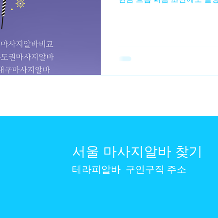
없음 일한 만큼 바로 수입 단
무하지 않으면 수입 0 수입 
수입 매출 – 고정비 = 순수익
선이 없음 장기적으로 안정화
큼 브랜드·단골 자산 형성 직
매출 불안정 고정비 부담 존
알바 vs 창업 2️⃣ 리스크 비교 🔹 알바의 리스크 업소 선택 실
패 시 근무 만족도 ↓ 수입 변
스크는 낮지만, 구조적 한계가
비용 발생 (임대료·인테리어·홍
마케팅·관리 부담 👉 리스크
서울 마사지알바 찾기
테라피알바
구인구직 주소