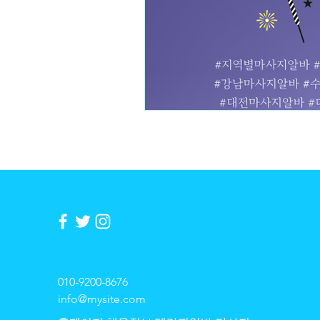
​스웨디시알바 구인
010-9200-8676
info@mysite.com