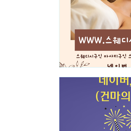
테라피스트 알바
스웨디시
수수물관리
수수병해충