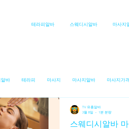
테라피알바
스웨디시알바
마사지
피알바
테라피
마사지
마사지알바
마사지가
스웨디시알바'
테라피구인
스웨디시구인
마사
TV 유흥알바
3월 8일
1분 분량
스웨디시알바 마
구인
테라피스트 알바
스웨디시 알바
대전테라피