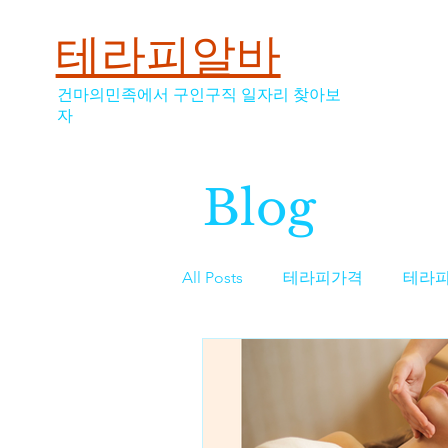
테라피알바
건마의민족에서 구인구직 일자리 찾아보
자
Blog
All Posts
테라피가격
테라
스웨디시
스웨디시가격
역삼동마사지구인
마사지