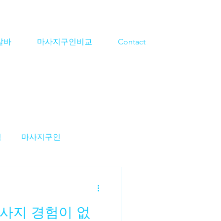
알바
마사지구인비교
Contact
격
마사지구인
지알바
스웨디시구인
사지 경험이 없
알바
대전마사지알바