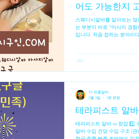
어도 가능한지 고
스웨디시알바를 알아보는 많은
알바
수수재배
수수농사
수수심기
수수수확
는 부분이 바로 “마사지 경험
입니다. 처음 접하는 분야이
하지 않을까 걱정하는 경우가
기나 구인 글을 보면 경험자
초보자는 시작하기 어렵다고 
현장을 보면 스웨디시알바 마사지 경험이 없는 초보자도 시
작하는 경우가 상당히 많은 
경우 기본적인 테크닉이 정해
한 교육을 진행하거나, 처음
TV 유흥알바
으로 일을 배우는 경우가 많
2월 3일
1분 분량
다르지만 초보자를 받는 곳에
테라피스트 알바 
나 손 압력, 동작 등을 설명
웨디시알바 또한 스웨디시 마
테라피스트 알바 vs 창업 1️⃣ 수입 구조 비교 🔹 테라피스트
포츠 마사지와 달리 스웨디시알바 부드러운 오일 
알바 수입 건당 수입 구조 (관리 1건당 정산) 근무 시간 대비
심 이기 때
현금 흐름 빠름 초반에도 일정