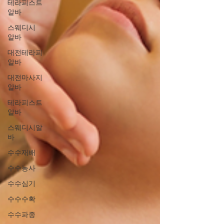
테라피스트
알바
스웨디시
알바
대전테라피
알바
대전마사지
알바
테라피스트
알바
스웨디시알
바
수수재배
수수농사
수수심기
수수수확
수수파종