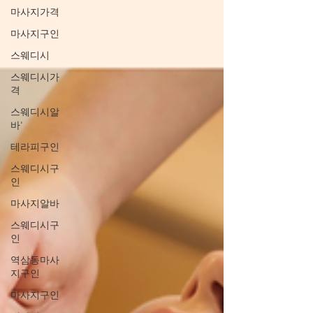
마사지가격
마사지구인
스웨디시
스웨디시가
격
스웨디시알
바'
테라피구인
스웨디시구
인
마사지알바
스웨디시구
인
역삼동마사
지구인
마사지구인