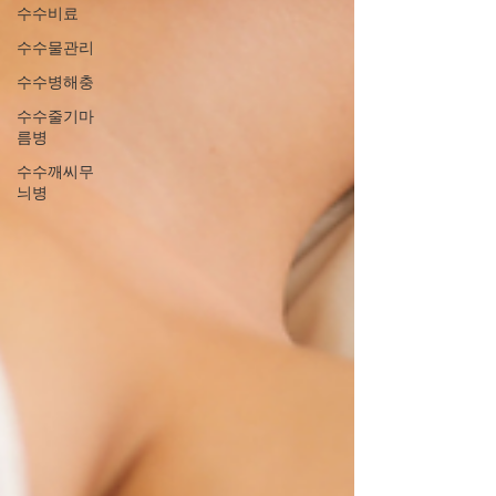
수수비료
수수물관리
수수병해충
수수줄기마
름병
수수깨씨무
늬병