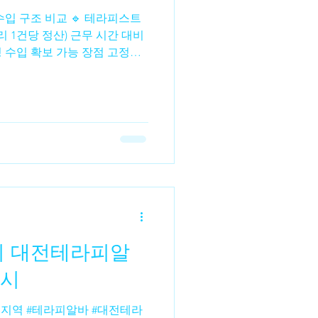
수수파종
수수비료
 수입 확보 가능 장점 고정비
기·투잡으로 효율 좋음 한계 근
상한선 존재 🔹 테라피스트 창업
 구조 단골 확보 시 수입 상한
 가능 장점 수입 확장 가능성
접 운영 시 마진 높음 한계 초반
재 테라피스트 알바 테라피스트
동성 존재 개인 성장 한계 👉 리
 있음 🔹 창업의 리스크 초기
보) 운영 미숙 시 적자 가능
는 크지만, 성공
지 대전테라피알
예시