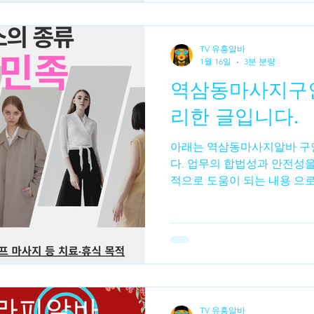
하는 가장 큰 이유 중 하나는
조건 오래 일한다고 수입이 
단가와 개인 스케줄에 따라 
TV 유흥알바
히 일정 관리가 가능한 분들
1월 16일
3분 분량
가 높다 는 평가가 많습니다. 
역삼동마사지구인 대한 정보
장벽 전문 기술이 필요해 보
제공하는 곳이 많아 초보자도
리한 글입니다.
자주 언급되는 장점은 단계별
아래는 역삼동마사지알바 구인에 대한 정보 정리한 글입니
다. 업무의 합법성과 안전성을
적으로 도움이 되는 내용 으
구인 📌 1. 역삼동마사지구
삼동 마사지 구인은 서울 강
마사지·테라피·웰니스·스파·
서 관리사(테라피스트)나 보
의미합니다.역삼동은 오피스 
중 이 높고, 체력 관리·스트
꾸준한 편입니다. 마사지 업종
TV 유흥알바