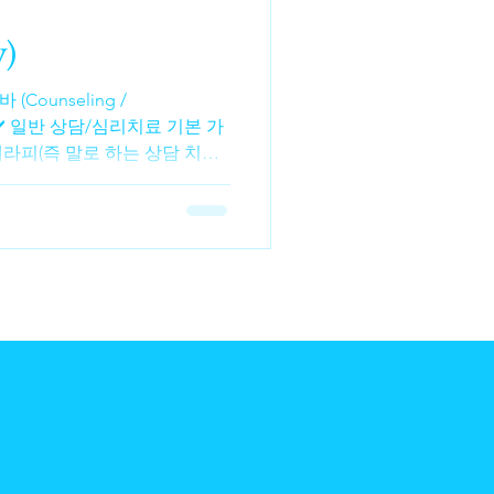
→ 등 → 목/어
)
g /
격 ✔️ 일반 상담/심리치료 기본 가
라피(즉 말로 하는 상담 치료)
 비용이 꽤 다릅니다 . 테라피
트(수련자) : 약 ₩60,000
000 ~ ₩230,000 / 1시간 정
) 자격 상담사·심리학자 : 약
곳은
이딩 스케일 을 제공해 저소득
→ 일반적으로 경험 많은 심리
신규 상담사나 인턴 상담 은 가격