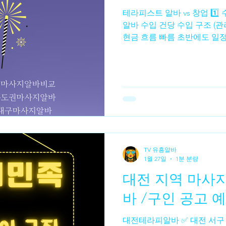
테라피스트 알바 vs 창업 1️⃣ 수입 구조 비교 🔹 테라피스트
알바 수입 건당 수입 구조 (관리 1건당 정산) 근무 시간 대비
알바
수수재배
수수농사
수수심기
수수수확
현금 흐름 빠름 초반에도 일정
없음 일한 만큼 바로 수입 단
무하지 않으면 수입 0 수입 
수입 매출 – 고정비 = 순수익
선이 없음 장기적으로 안정화
큼 브랜드·단골 자산 형성 직
매출 불안정 고정비 부담 존
알바 vs 창업 2️⃣ 리스크 비교 🔹 알바의 리스크 업소 선택 실
패 시 근무 만족도 ↓ 수입 변
스크는 낮지만, 구조적 한계가
TV 유흥알바
비용 발생 (임대료·인테리어·홍
1월 27일
1분 분량
마케팅·관리 부담 👉 리스크
대전 지역 마사
바 /구인 공고 
대전테라피알바 ✅ 대전 서구 지역 #테라피알바 #대전테라