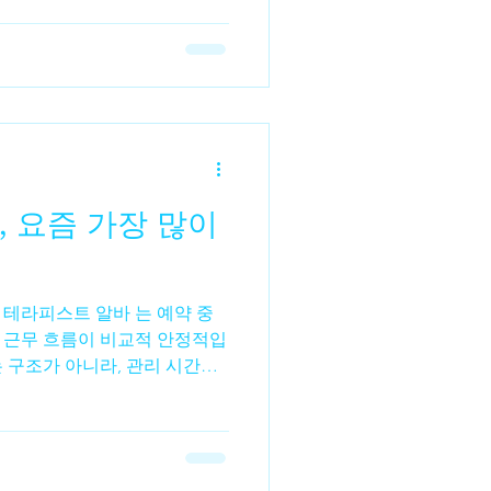
 꽤 다르다.수입 구조부터 다
 단순하다.출근 시간 × 시급 =
 관리 1건당 정산✔ 출근 시간
 같은 4시간을 일해도 스웨디시
알바 → 결과에 따라
가 체감 수입을 크게 만든다.시간
바는✔ 오래 일할수록 수입이 늘
 있어 큰 차이를 만들기 어렵
 요즘 가장 많이
 단가가 높고 집중 근무 시 짧
. 그래서✔ 투잡✔ 파트타임✔
경 테라피스트 알바 는 예약 중
 근무 흐름이 비교적 안정적입
 구조가 아니라, 관리 시간과
업무 리듬을 유지하기 쉽다 는
초보자들도 “생각보다 정신적
이 남깁니다. 테라피스트 알바
 수입 테라피스트 알바 를 추천