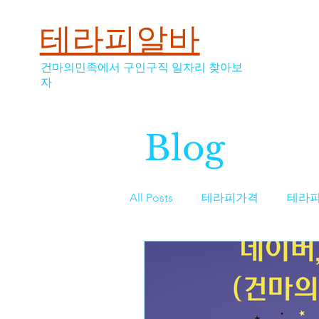
테라피알바
건마의민족에서 구인구직 일자리 찾아보
자
Blog
All Posts
테라피가격
테라
스웨디시
스웨디시가격
역삼동마사지구인
마사지