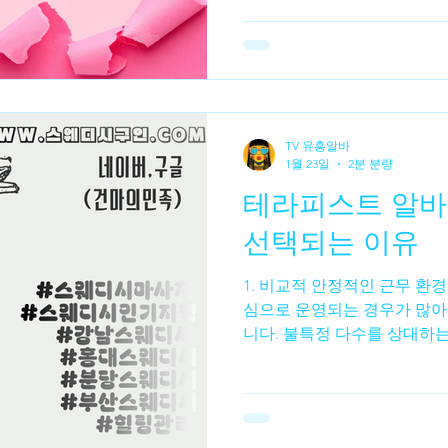
수입 구조부터 근무 방식까지
르다 일반 시급 알바는 구조가
급여. 반면 스웨디시 알바는✔
보다 관리 횟수 가 중요하다.
알바 시급 알바 → 고정 수입 스웨디시 
수입 차이 발생 👉 이 차이
TV 유흥알바
대비 수입 체감 차이시급 알
1월 23일
2분 분량
어난다. 하지만 시급이 정해져
테라피스트 알바,
다. 스웨디시 알바 는 한 타임
은 시간에도 체감 수입이 크다
선택되는 이유
단기 알바 로 선
1. 비교적 안정적인 근무 환
심으로 운영되는 경우가 많아
니다. 불특정 다수를 상대하는
휴식 시간이 분리되어 있어 
장점이 있습니다.이 때문에 
부담이 적었다”는 후기를 많
2. 체력 소모 대비 효율적인