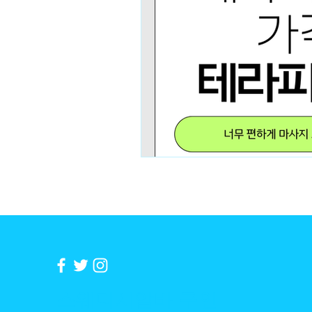
​스웨디시알바 구인