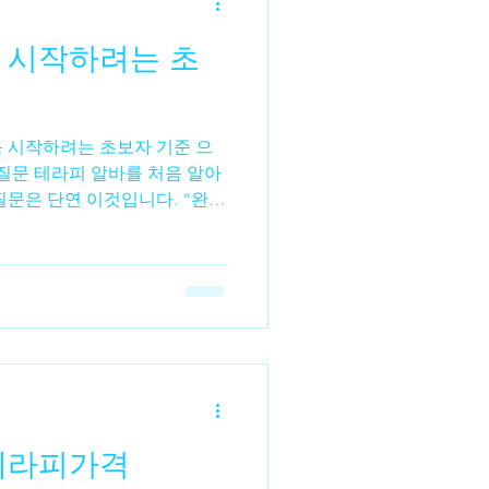
비스형 마사지(스포츠 마사지·
 시작하려는 초
서 구인 공고가 나오는 대표적
. 🟡 일반 마사지숍 / 여성알
지, 아로마 테라
음 시작하려는 초보자 기준 으
 질문 테라피 알바를 처음 알아
질문은 단연 이것입니다. “완전
수 있을까?” 결론부터 말하자
능합니다. 실제로 현재 현장에
 이상은 무경험 상태에서 시작
문 기술이 있어야 한다”고 생
울 수 있도록 시스템화된 직종
특히 스웨디시·아로마·기본 릴
으로도 바로 현장 투입이 가능
인구직 사이트 1. 테라피가 초
 ‘패턴’이 먼저다 테라피는 복
테라피가격
 것이 아니라, 정해진 순서와
 오일 도포 → 근육 이완 → 압