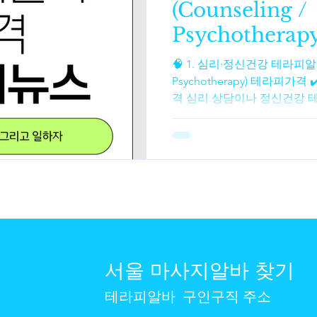
(Counseling /
조절 → 마무리 상체 → 하체 
Psychotherapy
🧠 1. 심리·정신건강 테라피알바 (Counselin
Psychotherapy) 테라피가
격 심리 상담이나 정신건강 테
는 전문가 자격과 경력에 따라
가격 마사지가격 상담 인턴·레지던
~ ₩90,000 / 1시간 정도로 비교적 저렴한 옵션이 있어요.
MA(석사) 자격 상담사 : 약 ₩140,
도가 일반적입니다. PhD(박사
₩200,000 ~ ₩380,000 / 1시간 이상입니다. 어떤 
₩80,000 ~ ₩300,000 범위로 상담료를 책정하기도 하며, 경
우에 따라 조정 가능한 슬라
층 가격을 낮추기도 합니다. 
서울 마사지알바 찾기
전문가는 비용이 더 높고 , 
이 낮아요.
테라피알바
구인구직 주소