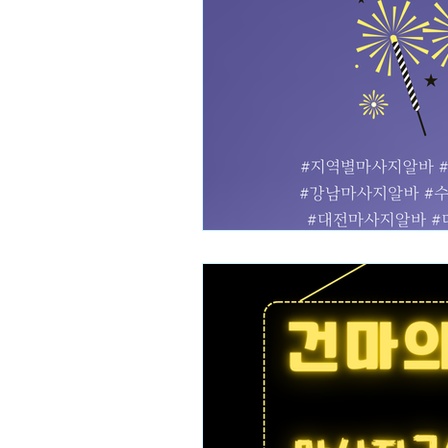
테라피스트 알바
스웨디시
수수물관리
수수병해충