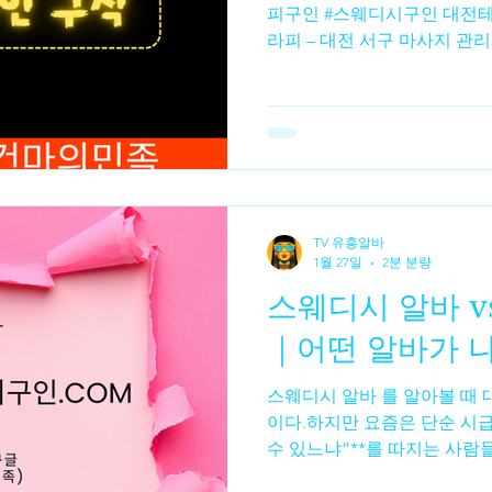
피구인 #스웨디시구인 대전테
라피 – 대전 서구 마사지 관리
함) 스웨디시알바 , 초보·경력
및 급여는 문의 필요 • 대전 마
20세 이상 마사지 관리사 모집
체 급여 및 조건은 공고 확인 
대전 서구 멀티샵 여성 관리사
가능 상세 조건은 확인 필요 
세이마사지 – 대전 동구 매
TV 유흥알바
정보 주간·야간 선택 근무 가능 자세한 구인 조건은 문의 필
1월 27일
2분 분량
요 📌 다른 지역 참고 (대전
스웨디시 알바 v
은 대전 외 지역이지만 마사지
입니다.• 괴정테라피 – 대전
｜어떤 알바가 
인 (초보·직장
스웨디시 알바 를 알아볼 때 
이다.하지만 요즘은 단순 시급
수 있느냐”**를 따지는 사람
비교되는 게 스웨디시 알바 vs 일반 시급 알바 다.두 알바는