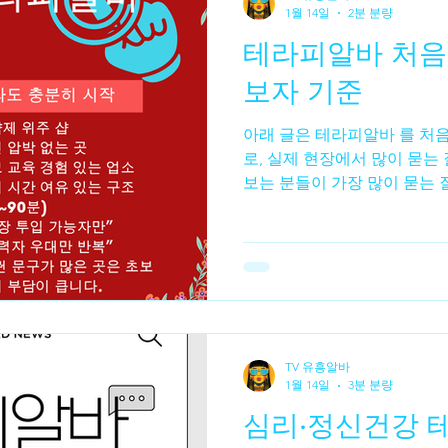
지만, 여기서는 정상적인 서
1월 14일
2분 분량
아로마·바디 케어) 채용 정보를 중심으로 설명합니다. 📌 2.
테라피알바 처음
마사지 업소의 종류 역삼동에
인 업소 유형은 다음과 같습니다
보자 기준
바 테라피 스파 스포츠 마사
아래 글은 테라피알바 를 처
로, 실제 현장에서 많이 묻는
보는 분들이 가장 많이 묻는 
초보인데, 테라피를 내가 할 
면 테라피알바 네, 충분히 가
서 일하는 관리사들 중 절반
했습니다. 테라피는 흔히 “전
각하지만, 실상은 누구나 배
에 가깝습니다. 테라피알바 
렉싱 테라피는 단기간 교육만
TV 유흥알바
한 구조입니다. 테라피알바 구
1월 14일
3분 분량
보에게 쉬운 이유 ✔ 기술보다
심리·정신건강 
잡한 동작을 즉흥적으로 하는
루틴 을 반복하는 방식입니다.