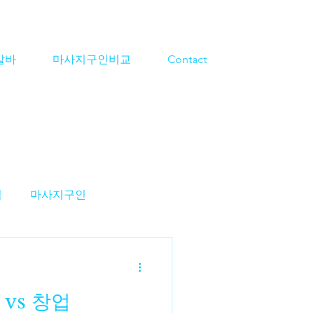
알바
마사지구인비교
Contact
격
마사지구인
지알바
스웨디시구인
vs 창업
알바
대전마사지알바