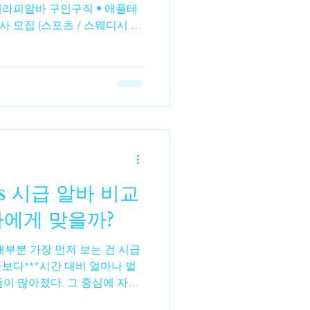
라피알바 구인구직 • 애플테
사 모집 (스포츠 / 스웨디시 포
자 모두 지원 가능 상세 조건
사지 SPA – 서구 세 지점 운영
 주·야·상주 근무 옵션 가능 구
필요 • 대전테라피알바 루비 –
 급구 갯수·만근비·인센 포함
✅ 대전 동구 • 대전테라피알바
봉로 경력자 우대 여성알바채용
은 아니지만 참고용) 아래 공고들
s 시급 알바 비교
/테라피 관련 알바 공고 사례
 서구 스웨디시 여성관리사 구
나에게 맞을까?
대부분 가장 먼저 보는 건 시급
보다**“시간 대비 얼마나 벌
들이 많아졌다. 그 중심에 자주