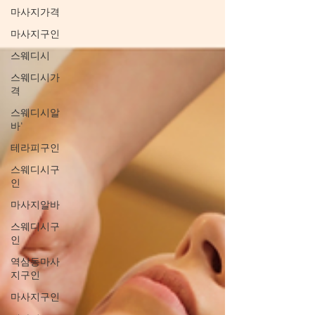
마사지가격
마사지구인
스웨디시
스웨디시가
격
스웨디시알
바'
테라피구인
스웨디시구
인
마사지알바
스웨디시구
인
역삼동마사
지구인
마사지구인