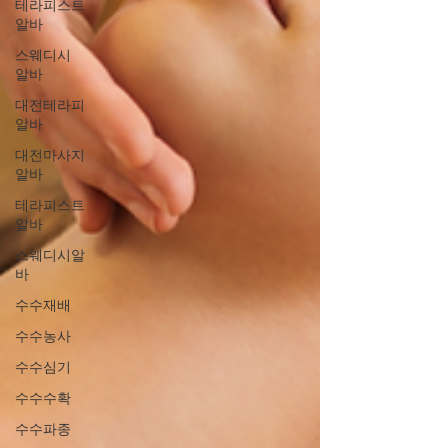
테라피스트
알바
스웨디시
알바
대전테라피
알바
대전마사지
알바
테라피스트
알바
스웨디시알
바
수수재배
수수농사
수수심기
수수수확
수수파종