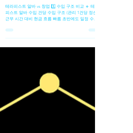
2월 3일
1분 분량
테라피스트 알바 vs 창업
테라피스트 알바 vs 창업 1️⃣ 수입 구조 비교 🔹 테라
피스트 알바 수입 건당 수입 구조 (관리 1건당 정산)
근무 시간 대비 현금 흐름 빠름 초반에도 일정 수입
확보 가능 장점 고정비 없음 일한 만큼 바로 수입 단
기·투잡으로 효율 좋음 한계 근무하지 않으면 수입 0
수입 상한선 존재 🔹 테라피스트 창업 수입 매출 –
고정비 = 순수익 구조 단골 확보 시 수입 상한선이
없음 장기적으로 안정화 가능 장점 수입 확장 가능
성 큼 브랜드·단골 자산 형성 직접 운영 시 마진 높음
한계 초반 매출 불안정 고정비 부담 존재 테라피스
트 알바 테라피스트 알바 vs 창업 2️⃣ 리스크 비교 🔹
알바의 리스크 업소 선택 실패 시 근무 만족도 ↓ 수
입 변동성 존재 개인 성장 한계 👉 리스크는 낮지만,
구조적 한계가 있음 🔹 창업의 리스크 초기 비용 발
생 (임대료·인테리어·홍보) 운영 미숙 시 적자 가능
마케팅·관리 부담 👉 리스크는 크지만, 성공