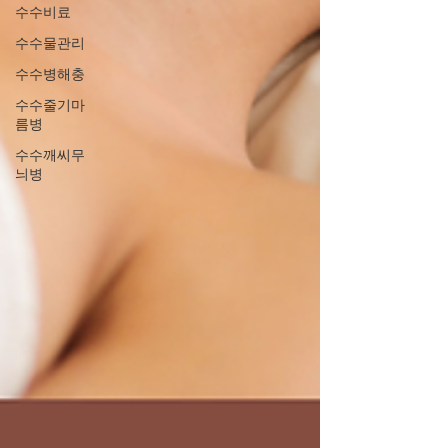
수수비료
수수물관리
수수병해충
수수줄기마
름병
수수깨씨무
늬병