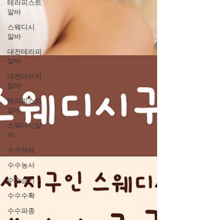
테라피스트
알바
스웨디시
알바
대전테라피
알바
대전마사지
알바
테라피스트
알바
스웨디시알
바
수수재배
수수농사
수수심기
수수수확
수수파종