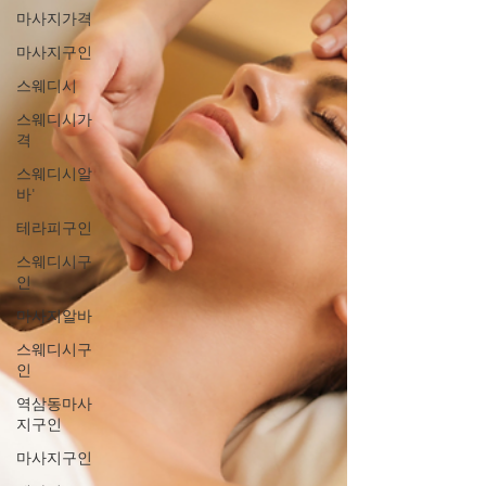
마사지가격
마사지구인
스웨디시
스웨디시가
격
스웨디시알
바'
테라피구인
스웨디시구
인
마사지알바
스웨디시구
인
역삼동마사
지구인
마사지구인