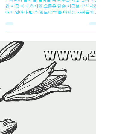
스웨디시 알바 vs 시급 알바 비교
｜어떤 알바가 나에게 맞을까?
스웨디시 알바 를 알아볼 때 대부분 가장 먼저 보는
건 시급 이다.하지만 요즘은 단순 시급보다**“시간
대비 얼마나 벌 수 있느냐”**를 따지는 사람들이 많
아졌다. 그 중심에 자주 비교되는 게 스웨디시 알바
vs 일반 시급 알바 다.두 알바는 수입 구조부터 근무
방식까지 꽤 다르다.수입 구조부터 다르다 일반 시
급 알바는 구조가 단순하다.출근 시간 × 시급 = 급
여. 반면 스웨디시 알바는✔ 관리 1건당 정산✔ 출근
시간보다 관리 횟수 가 중요하다. 같은 4시간을 일해
도 스웨디시 알바 시급 알바 → 고정 수입 스웨디시
알바 → 결과에 따라 수입 차이 발생 👉 이 차이가
체감 수입을 크게 만든다.시간 대비 수입 체감 차이
시급 알바는✔ 오래 일할수록 수입이 늘어난다. 하지
만 시급이 정해져 있어 큰 차이를 만들기 어렵다. 스
웨디시 알바 는 한 타임 단가가 높고 집중 근무 시 짧
은 시간에도 체감 수입이 크다. 그래서✔ 투잡✔ 파
트타임✔ 단기 알바 로 선