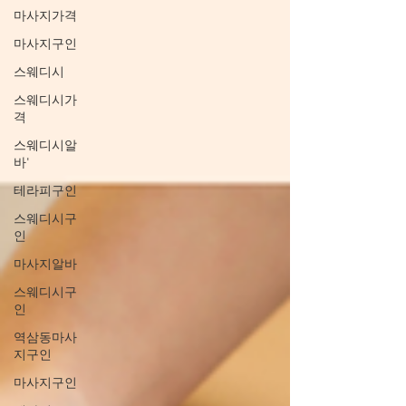
마사지가격
마사지구인
스웨디시
스웨디시가
격
스웨디시알
바'
테라피구인
스웨디시구
인
마사지알바
스웨디시구
인
역삼동마사
지구인
마사지구인