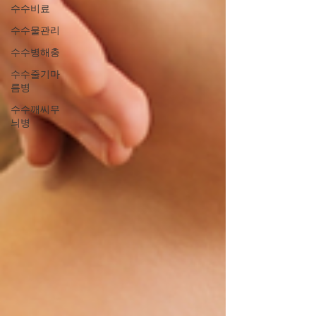
수수비료
수수물관리
수수병해충
수수줄기마
름병
수수깨씨무
늬병