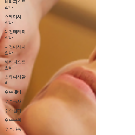
테라피스트
알바
스웨디시
알바
대전테라피
알바
대전마사지
알바
테라피스트
알바
스웨디시알
바
수수재배
수수농사
수수심기
수수수확
수수파종