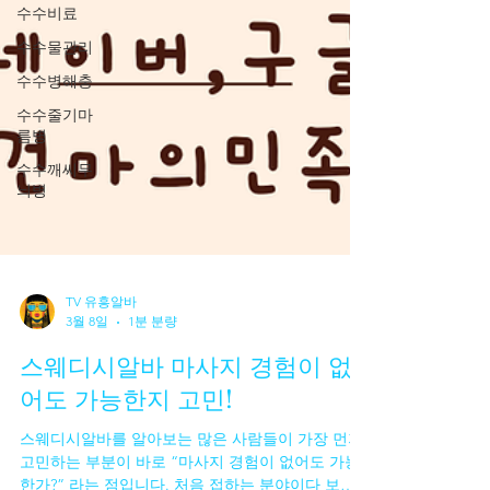
수수비료
수수물관리
수수병해충
수수줄기마
름병
수수깨씨무
늬병
TV 유흥알바
3월 8일
1분 분량
스웨디시알바 마사지 경험이 없
어도 가능한지 고민!
스웨디시알바를 알아보는 많은 사람들이 가장 먼저