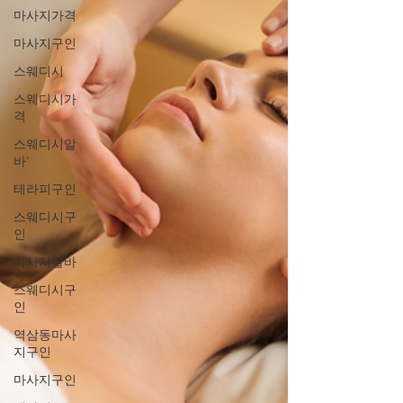
마사지가격
마사지구인
스웨디시
스웨디시가
격
스웨디시알
바'
테라피구인
스웨디시구
인
마사지알바
스웨디시구
인
역삼동마사
지구인
마사지구인