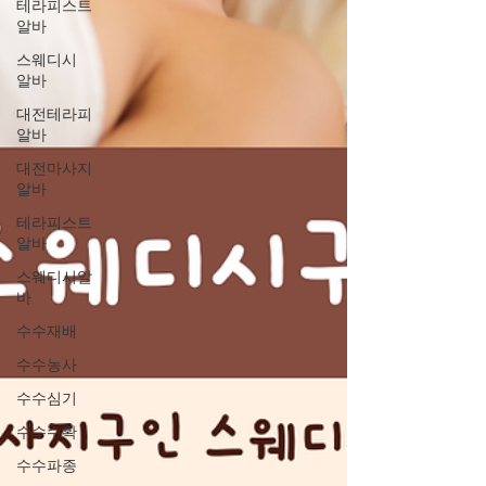
테라피스트
알바
스웨디시
알바
대전테라피
알바
대전마사지
알바
테라피스트
알바
스웨디시알
바
수수재배
수수농사
수수심기
수수수확
수수파종