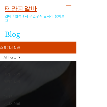
테라피알바
건마의민족에서 구인구직 일자리 찾아보
자
Blog
스웨디시알바
All Posts
All Posts
테라피가격
테라피알바
테라피
마사지
마사지알바