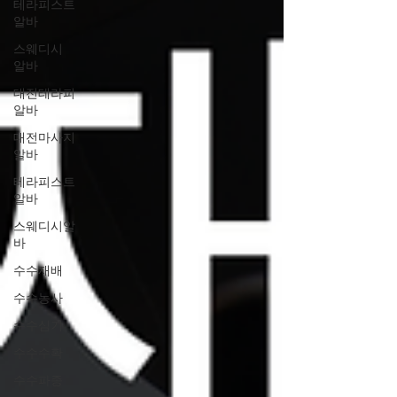
테라피스트
알바
스웨디시
알바
대전테라피
알바
대전마사지
알바
테라피스트
알바
스웨디시알
바
수수재배
수수농사
수수심기
수수수확
수수파종