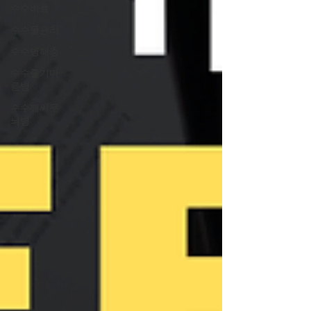
수수비료
수수물관리
수수병해충
수수줄기마
름병
수수깨씨무
늬병