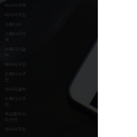
마사지가격
마사지구인
스웨디시
스웨디시가
격
스웨디시알
바'
테라피구인
스웨디시구
인
마사지알바
스웨디시구
인
역삼동마사
지구인
마사지구인