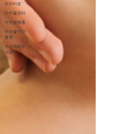
수수비료
수수물관리
수수병해충
수수줄기마
름병
수수깨씨무
늬병