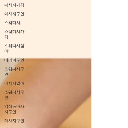
마사지가격
마사지구인
스웨디시
스웨디시가
격
스웨디시알
바'
테라피구인
스웨디시구
인
마사지알바
스웨디시구
인
역삼동마사
지구인
마사지구인