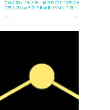
테라피스트 알바 vs 창업
테라피스트 알바 vs 창업 1️⃣ 수입 구조 비교 🔹 테라
피스트 알바 수입 건당 수입 구조 (관리 1건당 정산)
근무 시간 대비 현금 흐름 빠름 초반에도 일정 수입
확보 가능 장점 고정비 없음 일한 만큼 바로 수입 단
기·투잡으로 효율 좋음 한계 근무하지 않으면 수입 0
수입 상한선 존재 🔹 테라피스트 창업 수입 매출 –
고정비 = 순수익 구조 단골 확보 시 수입 상한선이
없음 장기적으로 안정화 가능 장점 수입 확장 가능
성 큼 브랜드·단골 자산 형성 직접 운영 시 마진 높음
한계 초반 매출 불안정 고정비 부담 존재 테라피스
트 알바 테라피스트 알바 vs 창업 2️⃣ 리스크 비교 🔹
알바의 리스크 업소 선택 실패 시 근무 만족도 ↓ 수
입 변동성 존재 개인 성장 한계 👉 리스크는 낮지만,
구조적 한계가 있음 🔹 창업의 리스크 초기 비용 발
생 (임대료·인테리어·홍보) 운영 미숙 시 적자 가능
마케팅·관리 부담 👉 리스크는 크지만, 성공