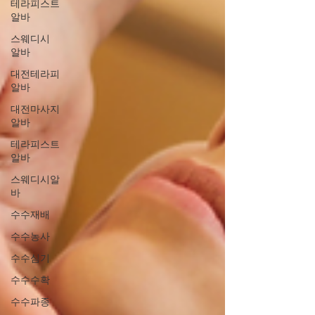
테라피스트
알바
스웨디시
알바
대전테라피
알바
대전마사지
알바
테라피스트
알바
스웨디시알
바
수수재배
수수농사
수수심기
수수수확
수수파종