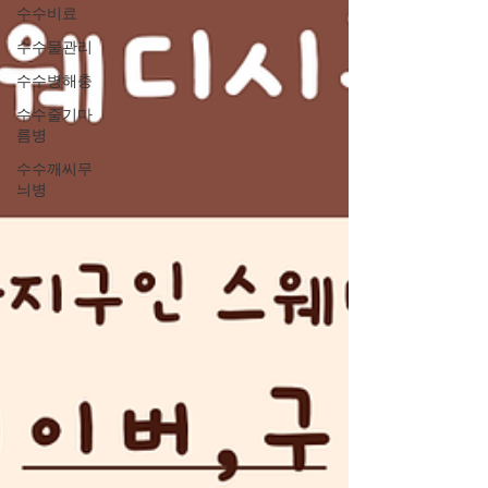
수수비료
수수물관리
수수병해충
수수줄기마
름병
수수깨씨무
늬병