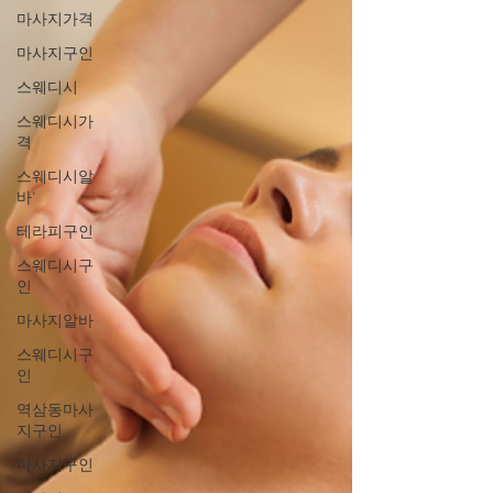
마사지가격
마사지구인
스웨디시
스웨디시가
격
스웨디시알
바'
테라피구인
스웨디시구
인
마사지알바
스웨디시구
인
역삼동마사
지구인
마사지구인