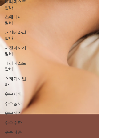
테라피스트
알바
스웨디시
알바
대전테라피
알바
대전마사지
알바
테라피스트
알바
스웨디시알
바
수수재배
수수농사
수수심기
수수수확
수수파종