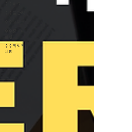
수수비료
수수물관리
수수병해충
수수줄기마
름병
수수깨씨무
늬병