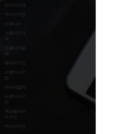
마사지가격
마사지구인
스웨디시
스웨디시가
격
스웨디시알
바'
테라피구인
스웨디시구
인
마사지알바
스웨디시구
인
역삼동마사
지구인
마사지구인