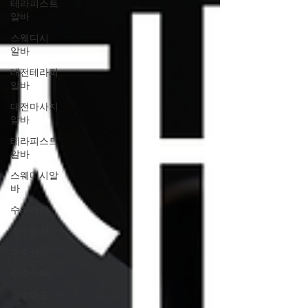
테라피스트
알바
스웨디시
알바
대전테라피
알바
대전마사지
알바
테라피스트
알바
스웨디시알
바
수수재배
수수농사
수수심기
수수수확
수수파종