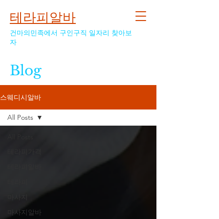
테라피알바
건마의민족에서 구인구직 일자리 찾아보
자
Blog
스웨디시알바
All Posts
All Posts
테라피가격
테라피알바
테라피
마사지
마사지알바