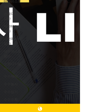
테라피스트
알바
스웨디시
알바
대전테라피
알바
대전마사지
알바
테라피스트
알바
스웨디시알
바
수수재배
수수농사
수수심기
수수수확
수수파종