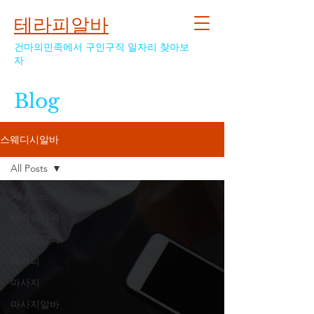
테라피알바
건마의민족에서 구인구직 일자리 찾아보
자
Blog
스웨디시알바
All Posts
All Posts
테라피가격
테라피알바
테라피
마사지
마사지알바