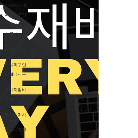
마사지가격
마사지구인
스웨디시
스웨디시가
격
스웨디시알
바'
테라피구인
스웨디시구
인
마사지알바
스웨디시구
인
역삼동마사
지구인
마사지구인