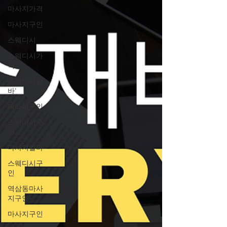
마사지가격
마사지구인
스웨디시
스웨디시가
격
스웨디시알
바'
테라피구인
스웨디시구
인
마사지알바
스웨디시구
인
역삼동마사
지구인
마사지구인