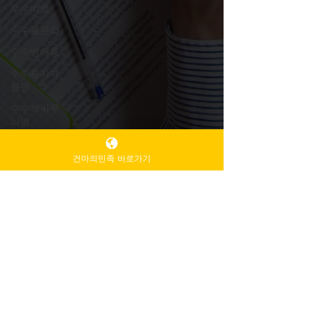
수수비료
수수물관리
수수병해충
수수줄기마
름병
수수깨씨무
늬병
건마의민족 바로가기
TV 유흥알바
6월 7일
2분 분량