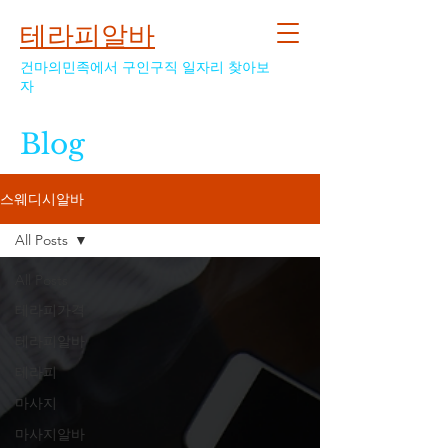
테라피알바
건마의민족에서 구인구직 일자리 찾아보
자
Blog
스웨디시알바
All Posts
All Posts
테라피가격
테라피알바
테라피
마사지
마사지알바