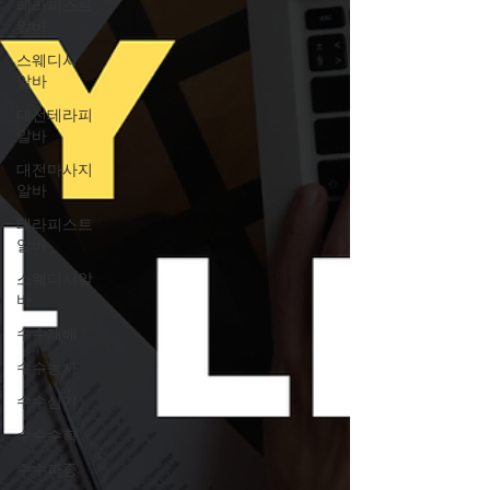
테라피스트
알바
스웨디시
알바
대전테라피
알바
대전마사지
알바
테라피스트
알바
스웨디시알
바
수수재배
수수농사
수수심기
수수수확
수수파종