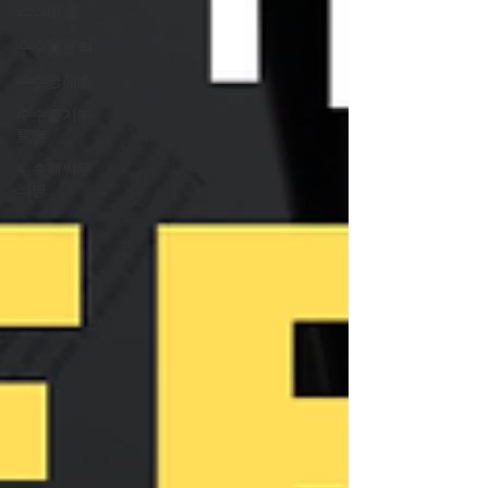
수수비료
수수물관리
수수병해충
수수줄기마
름병
수수깨씨무
늬병