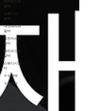
테라피스트
알바
스웨디시
알바
대전테라피
알바
대전마사지
알바
테라피스트
알바
스웨디시알
바
수수재배
수수농사
수수심기
수수수확
수수파종