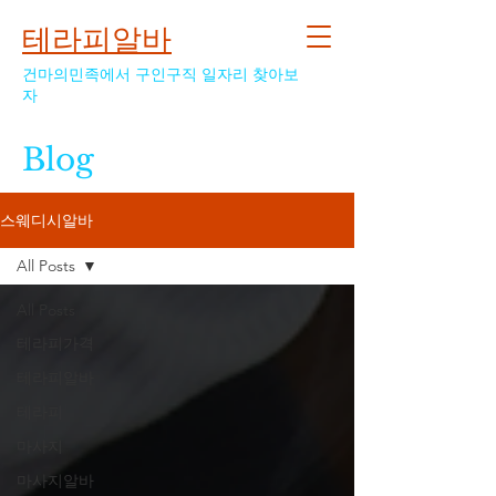
테라피알바
건마의민족에서 구인구직 일자리 찾아보
자
Blog
스웨디시알바
All Posts
All Posts
테라피가격
테라피알바
테라피
마사지
마사지알바