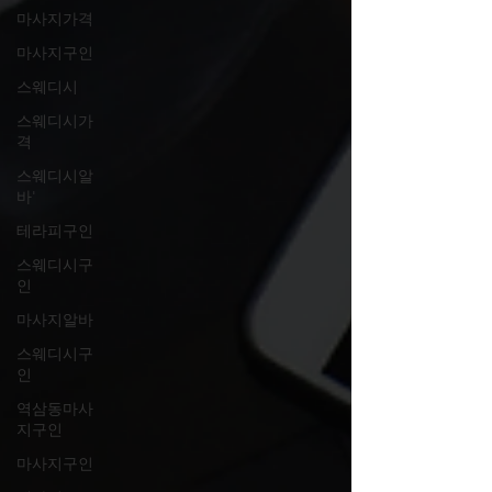
마사지가격
마사지구인
스웨디시
스웨디시가
격
스웨디시알
바'
테라피구인
스웨디시구
인
마사지알바
스웨디시구
인
역삼동마사
지구인
마사지구인