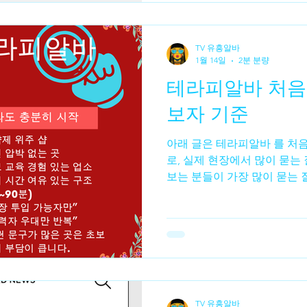
의미합니다.역삼동은 오피스 
중 이 높고, 체력 관리·스트
꾸준한 편입니다. 마사지 업종
TV 유흥알바
지만, 여기서는 정상적인 서
1월 14일
2분 분량
아로마·바디 케어) 채용 정보를 중심으로 설명합니다. 📌 2.
테라피알바 처음
마사지 업소의 종류 역삼동에
인 업소 유형은 다음과 같습니다
보자 기준
바 테라피 스파 스포츠 마사
아래 글은 테라피알바 를 처
로, 실제 현장에서 많이 묻는
보는 분들이 가장 많이 묻는 
초보인데, 테라피를 내가 할 
면 테라피알바 네, 충분히 가
서 일하는 관리사들 중 절반
했습니다. 테라피는 흔히 “전
각하지만, 실상은 누구나 배
에 가깝습니다. 테라피알바 
렉싱 테라피는 단기간 교육만
TV 유흥알바