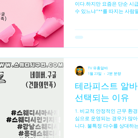
이다.하지만 요즘은 단순 시급
수 있느냐”**를 따지는 사람
비교되는 게 스웨디시 알바 vs 일반 시급 알바 다.두 알바는
수입 구조부터 근무 방식까지
르다 일반 시급 알바는 구조가
급여. 반면 스웨디시 알바는✔
보다 관리 횟수 가 중요하다.
알바 시급 알바 → 고정 수입 스웨디시 
수입 차이 발생 👉 이 차이
TV 유흥알바
대비 수입 체감 차이시급 알
1월 23일
2분 분량
어난다. 하지만 시급이 정해져
테라피스트 알바,
다. 스웨디시 알바 는 한 타임
은 시간에도 체감 수입이 크다
선택되는 이유
단기 알바 로 선
1. 비교적 안정적인 근무 환
심으로 운영되는 경우가 많아
니다. 불특정 다수를 상대하는
휴식 시간이 분리되어 있어 