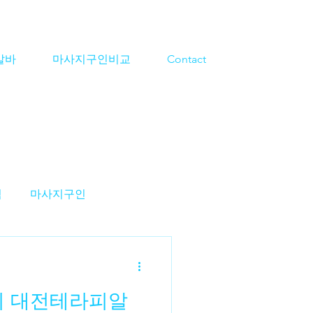
알바
마사지구인비교
Contact
격
마사지구인
지알바
스웨디시구인
지 대전테라피알
알바
대전마사지알바