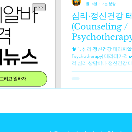
한 구조입니다. 테라피알바 구
1월 14일
3분 분량
보에게 쉬운 이유 ✔ 기술보다
심리·정신건강 
잡한 동작을 즉흥적으로 하는
루틴 을 반복하는 방식입니다.
(Counseling /
조절 → 마무리 상체 → 하체 
Psychotherapy
🧠 1. 심리·정신건강 테라피알바 (Counselin
Psychotherapy) 테라피가
격 심리 상담이나 정신건강 테
는 전문가 자격과 경력에 따라
가격 마사지가격 상담 인턴·레지던
~ ₩90,000 / 1시간 정도로 비교적 저렴한 옵션이 있어요.
MA(석사) 자격 상담사 : 약 ₩140,
도가 일반적입니다. PhD(박사
₩200,000 ~ ₩380,000 / 1시간 이상입니다. 어떤 
₩80,000 ~ ₩300,000 범위로 상담료를 책정하기도 하며, 경
우에 따라 조정 가능한 슬라
층 가격을 낮추기도 합니다. 