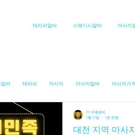
테라피알바
스웨디시알바
마사지
피알바
테라피
마사지
마사지알바
마사지가
스웨디시알바'
테라피구인
스웨디시구인
마사
TV 유흥알바
1월 27일
1분 분량
대전 지역 마사
구인
테라피스트 알바
스웨디시 알바
대전테라피