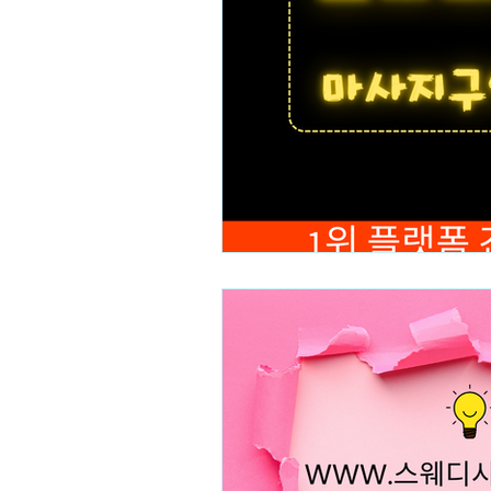
테라피스트 알바
스웨디시
수수물관리
수수병해충