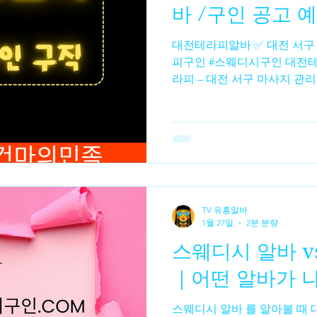
바 /구인 공고 
대전테라피알바 ✅ 대전 서구 지역 #테라피알바 #대전테라
알바
수수재배
수수농사
수수심기
수수수확
피구인 #스웨디시구인 대전테
라피 – 대전 서구 마사지 관리
함) 스웨디시알바 , 초보·경력
및 급여는 문의 필요 • 대전 마
20세 이상 마사지 관리사 모집
체 급여 및 조건은 공고 확인 
대전 서구 멀티샵 여성 관리사
가능 상세 조건은 확인 필요 
세이마사지 – 대전 동구 매
TV 유흥알바
정보 주간·야간 선택 근무 가능 자세한 구인 조건은 문의 필
1월 27일
2분 분량
요 📌 다른 지역 참고 (대전
스웨디시 알바 v
은 대전 외 지역이지만 마사지
입니다.• 괴정테라피 – 대전
｜어떤 알바가 
인 (초보·직장
스웨디시 알바 를 알아볼 때 