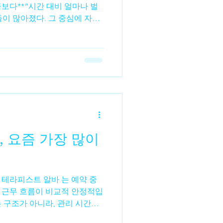
보다**“시간 대비 얼마나 벌
들이 많아졌다. 그 중심에 자주
 꽤 다르다.수입 구조부터 다
 단순하다.출근 시간 × 시급 =
 관리 1건당 정산✔ 출근 시간
 같은 4시간을 일해도 스웨디시
알바 → 결과에 따라
가 체감 수입을 크게 만든다.시간
바는✔ 오래 일할수록 수입이 늘
 있어 큰 차이를 만들기 어렵
 요즘 가장 많이
 단가가 높고 집중 근무 시 짧
. 그래서✔ 투잡✔ 파트타임✔
경 테라피스트 알바 는 예약 중
 근무 흐름이 비교적 안정적입
 구조가 아니라, 관리 시간과
업무 리듬을 유지하기 쉽다 는