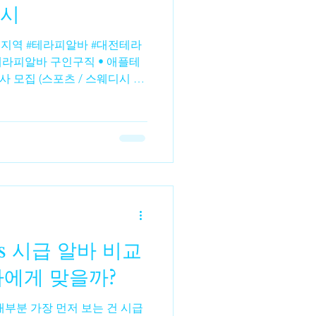
예시
수수파종
수수비료
라피알바 구인구직 • 애플테
사 모집 (스포츠 / 스웨디시 포
자 모두 지원 가능 상세 조건
사지 SPA – 서구 세 지점 운영
 주·야·상주 근무 옵션 가능 구
필요 • 대전테라피알바 루비 –
 급구 갯수·만근비·인센 포함
✅ 대전 동구 • 대전테라피알바
봉로 경력자 우대 여성알바채용
은 아니지만 참고용) 아래 공고들
s 시급 알바 비교
/테라피 관련 알바 공고 사례
 서구 스웨디시 여성관리사 구
나에게 맞을까?
대부분 가장 먼저 보는 건 시급