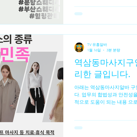
장점이 있습니다.이 때문에 
부담이 적었다”는 후기를 많
2. 체력 소모 대비 효율적인
하는 가장 큰 이유 중 하나는
조건 오래 일한다고 수입이 
단가와 개인 스케줄에 따라 
TV 유흥알바
히 일정 관리가 가능한 분들
1월 16일
3분 분량
가 높다 는 평가가 많습니다. 
역삼동마사지구인 대한 정보
장벽 전문 기술이 필요해 보
제공하는 곳이 많아 초보자도
리한 글입니다.
자주 언급되는 장점은 단계별
아래는 역삼동마사지알바 구인에 대한 정보 정리한 글입니
다. 업무의 합법성과 안전성을
적으로 도움이 되는 내용 으
구인 📌 1. 역삼동마사지구
삼동 마사지 구인은 서울 강
마사지·테라피·웰니스·스파·
서 관리사(테라피스트)나 보