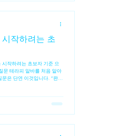
밀집 지역으로 직장인 고객 비
레스 해소를 위한 마사지 수요가
은 크게 두 가지 형태로 나뉘
비스형 마사지(스포츠 마사지·
 시작하려는 초
서 구인 공고가 나오는 대표적
. 🟡 일반 마사지숍 / 여성알
지, 아로마 테라
음 시작하려는 초보자 기준 으
 질문 테라피 알바를 처음 알아
질문은 단연 이것입니다. “완전
수 있을까?” 결론부터 말하자
능합니다. 실제로 현재 현장에
 이상은 무경험 상태에서 시작
문 기술이 있어야 한다”고 생
울 수 있도록 시스템화된 직종
특히 스웨디시·아로마·기본 릴
으로도 바로 현장 투입이 가능