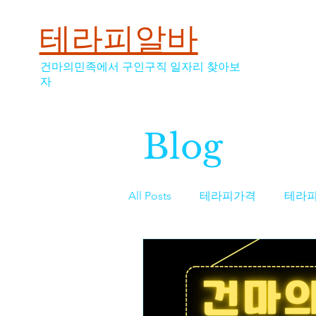
테라피알바
건마의민족에서 구인구직 일자리 찾아보
자
Blog
All Posts
테라피가격
테라
스웨디시
스웨디시가격
역삼동마사지구인
마사지