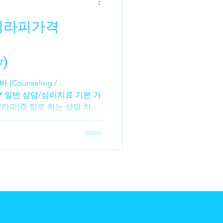
인구직 사이트 1. 테라피가 초
 ‘패턴’이 먼저다 테라피는 복
테라피가격
 것이 아니라, 정해진 순서와
 오일 도포 → 근육 이완 → 압
→ 등 → 목/어
)
g /
격 ✔️ 일반 상담/심리치료 기본 가
라피(즉 말로 하는 상담 치료)
 비용이 꽤 다릅니다 . 테라피
트(수련자) : 약 ₩60,000
000 ~ ₩230,000 / 1시간 정
) 자격 상담사·심리학자 : 약
곳은
이딩 스케일 을 제공해 저소득
→ 일반적으로 경험 많은 심리