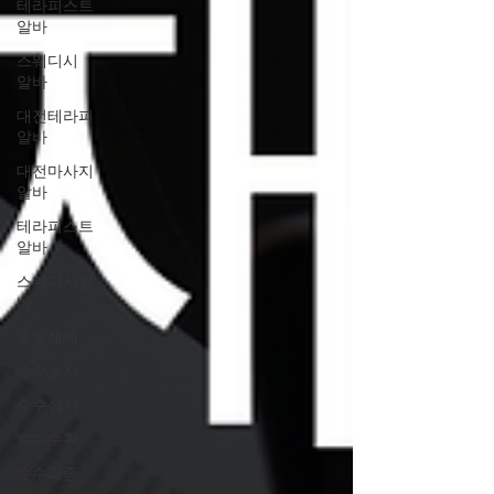
테라피스트
알바
스웨디시
알바
대전테라피
알바
대전마사지
알바
테라피스트
알바
스웨디시알
바
수수재배
수수농사
수수심기
수수수확
수수파종