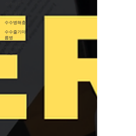
수수비료
수수물관리
수수병해충
수수줄기마
름병
수수깨씨무
늬병