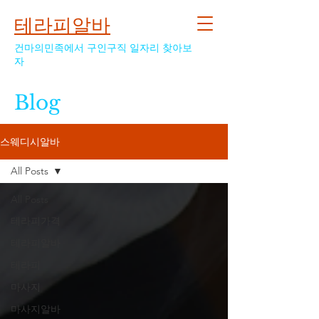
테라피알바
건마의민족에서 구인구직 일자리 찾아보
자
Blog
스웨디시알바
All Posts
All Posts
테라피가격
테라피알바
테라피
마사지
마사지알바