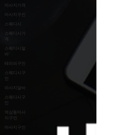
마사지가격
마사지구인
스웨디시
스웨디시가
격
스웨디시알
바'
테라피구인
스웨디시구
인
마사지알바
스웨디시구
인
역삼동마사
지구인
마사지구인