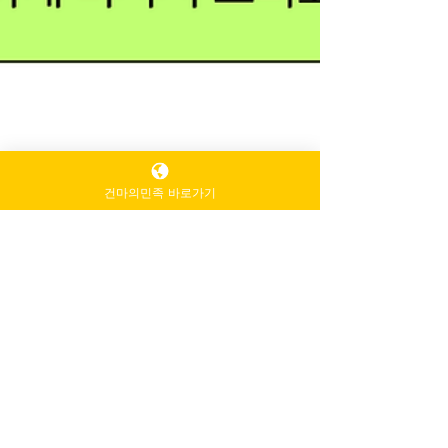
건마의민족 바로가기
TV 유흥알바
1월 14일
3분 분량
심리·정신건강 테라피가격
(Counseling /
Psychotherapy)