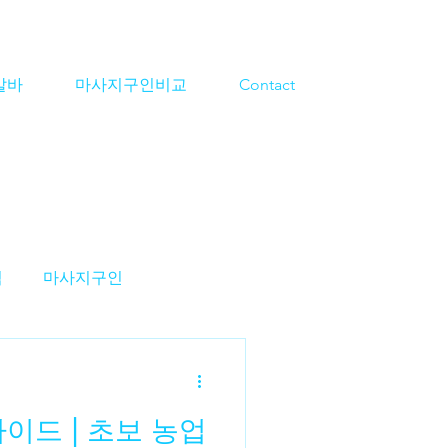
알바
마사지구인비교
Contact
격
마사지구인
지알바
스웨디시구인
이드 | 초보 농업
알바
대전마사지알바