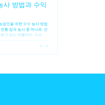
농사 방법과 수익
수수파종
수수비료
 농업인을 위한 수수 농사 방법
전통 잡곡 농사 중 하나로, 건
목받고 있는 작물이다. 수수는
, 전통주, 사료용 등 다양한 용
 안정적인 판로를 기대할 수
경에도 강하고 재배 관리가 비
인도 도전하기 좋은 곡식 작물
특징 수수는 벼과에 속하는 잡
적 짧고 환경 적응력이 높은 것
0~130일 정도면 수확이 가능하
가 있다. 또한 가뭄에 강한 편이
이다. 수수 재배 환경 수수는 따
. 생육 적정 온도 : 25~30
 토양 산도 : pH 5.5~6.5 과