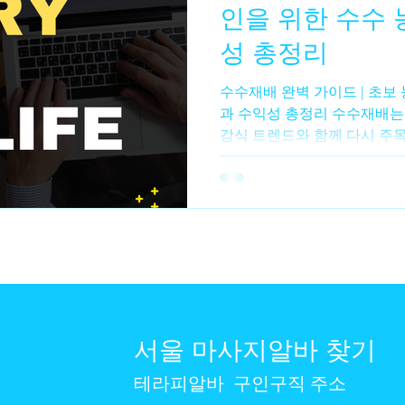
인을 위한 수수 
성 총정리
알바
수수재배
수수농사
수수심기
수수수확
수수재배 완벽 가이드 | 초보
과 수익성 총정리 수수재배는 
강식 트렌드와 함께 다시 주
밥에 섞어 먹는 잡곡, 떡, 가루
도로 활용되며 저장성이 좋아
있다. 특히 수수는 건조한 환
교적 쉬운 편이라 초보 농업
이다. 수수재배 수수재배의 
곡 작물로, 생육 기간이 비교
이 특징이다. 파종 후 약 10
며, 지역과 품종에 따라 차이
라 물 관리 부담이 적은 작물
서울 마사지알바 찾기
뜻하고 건조한 기후에서 잘 자란다
도 토양 : 배수가 잘되는 사질양토
테라피알바
구인구직 주소
습에 매우 약하므