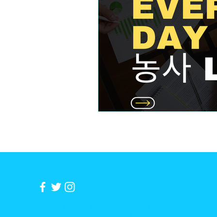
테라피스트 알바
스웨디시
수수물관리
수수병해충
​스웨디시알바 구인