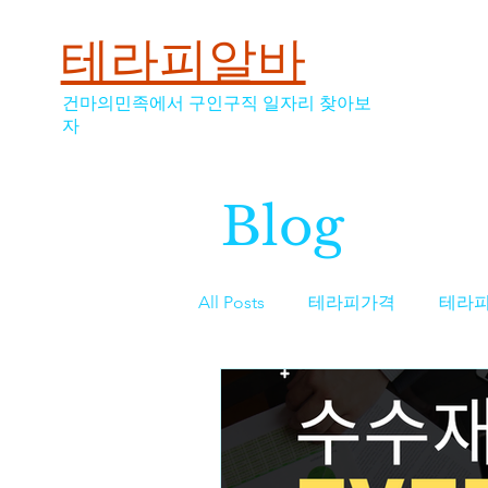
테라피알바
건마의민족에서 구인구직 일자리 찾아보
자
Blog
All Posts
테라피가격
테라
스웨디시
스웨디시가격
역삼동마사지구인
마사지