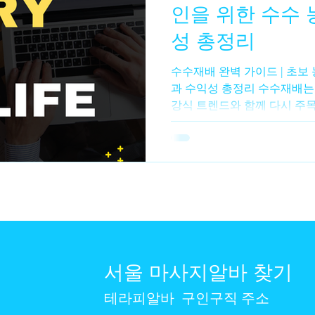
인을 위한 수수 
성 총정리
알바
수수재배
수수농사
수수심기
수수수확
수수재배 완벽 가이드 | 초보
과 수익성 총정리 수수재배는 
강식 트렌드와 함께 다시 주
밥에 섞어 먹는 잡곡, 떡, 가루
도로 활용되며 저장성이 좋아
있다. 특히 수수는 건조한 환
교적 쉬운 편이라 초보 농업
이다. 수수재배 수수재배의 
곡 작물로, 생육 기간이 비교
이 특징이다. 파종 후 약 10
며, 지역과 품종에 따라 차이
라 물 관리 부담이 적은 작물
서울 마사지알바 찾기
뜻하고 건조한 기후에서 잘 자란다
도 토양 : 배수가 잘되는 사질양토
테라피알바
구인구직 주소
습에 매우 약하므