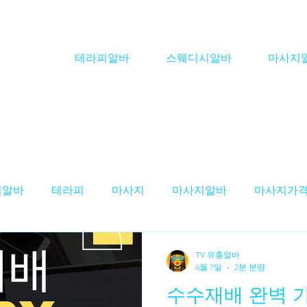
테라피알바
스웨디시알바
마사지
피알바
테라피
마사지
마사지알바
마사지가
스웨디시알바'
테라피구인
스웨디시구인
마사
TV 유흥알바
6월 7일
2분 분량
수수재배 완벽 가
구인
테라피스트 알바
스웨디시 알바
대전테라피