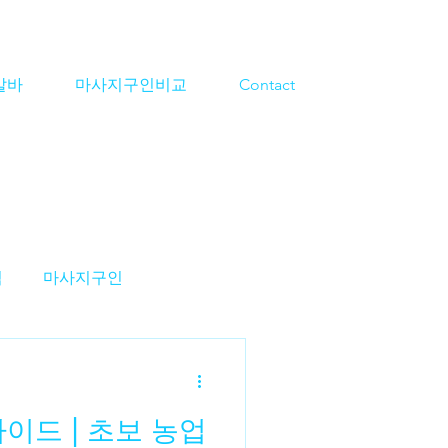
알바
마사지구인비교
Contact
격
마사지구인
지알바
스웨디시구인
이드 | 초보 농업
알바
대전마사지알바