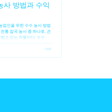
농사 방법과 수익
수수파종
수수비료
 농업인을 위한 수수 농사 방법
전통 잡곡 농사 중 하나로, 건
목받고 있는 작물이다. 수수는
, 전통주, 사료용 등 다양한 용
 안정적인 판로를 기대할 수
경에도 강하고 재배 관리가 비
인도 도전하기 좋은 곡식 작물
특징 수수는 벼과에 속하는 잡
적 짧고 환경 적응력이 높은 것
0~130일 정도면 수확이 가능하
가 있다. 또한 가뭄에 강한 편이
이다. 수수 재배 환경 수수는 따
. 생육 적정 온도 : 25~30
 토양 산도 : pH 5.5~6.5 과