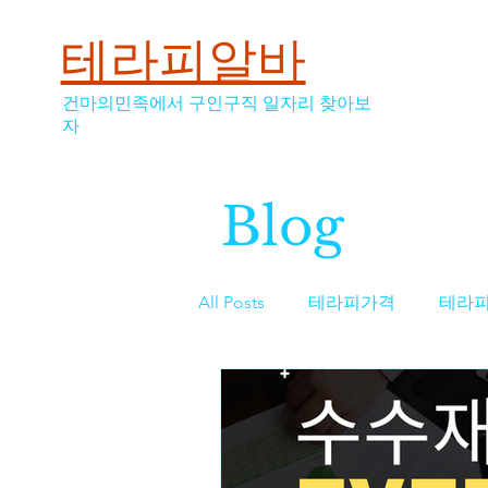
테라피알바
건마의민족에서 구인구직 일자리 찾아보
자
Blog
All Posts
테라피가격
테라
스웨디시
스웨디시가격
역삼동마사지구인
마사지