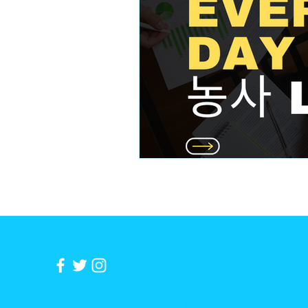
테라피스트 알바
스웨디시
수수물관리
수수병해충
​스웨디시알바 구인