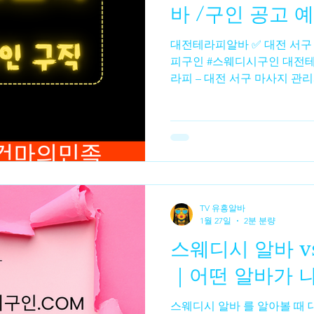
바 /구인 공고 
대전테라피알바 ✅ 대전 서구 지역 #테라피알바 #대전테라
알바
수수재배
수수농사
수수심기
수수수확
피구인 #스웨디시구인 대전테
라피 – 대전 서구 마사지 관리
함) 스웨디시알바 , 초보·경력
및 급여는 문의 필요 • 대전 마
20세 이상 마사지 관리사 모집
체 급여 및 조건은 공고 확인 
대전 서구 멀티샵 여성 관리사
가능 상세 조건은 확인 필요 
세이마사지 – 대전 동구 매
TV 유흥알바
정보 주간·야간 선택 근무 가능 자세한 구인 조건은 문의 필
1월 27일
2분 분량
요 📌 다른 지역 참고 (대전
스웨디시 알바 v
은 대전 외 지역이지만 마사지
입니다.• 괴정테라피 – 대전
｜어떤 알바가 
인 (초보·직장
스웨디시 알바 를 알아볼 때 