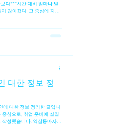
보다**“시간 대비 얼마나 벌
들이 많아졌다. 그 중심에 자주
 꽤 다르다.수입 구조부터 다
 단순하다.출근 시간 × 시급 =
 관리 1건당 정산✔ 출근 시간
 같은 4시간을 일해도 스웨디시
알바 → 결과에 따라
가 체감 수입을 크게 만든다.시간
바는✔ 오래 일할수록 수입이 늘
 있어 큰 차이를 만들기 어렵
 정
 단가가 높고 집중 근무 시 짧
. 그래서✔ 투잡✔ 파트타임✔
 중심으로, 취업 준비에 실질
로 작성했습니다. 역삼동마사지
인 역삼동 마사지 구인이란? 역