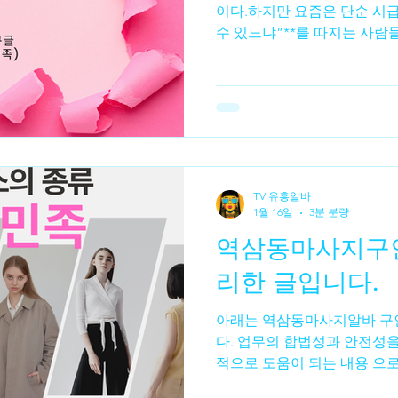
이다.하지만 요즘은 단순 시급
수 있느냐”**를 따지는 사람
비교되는 게 스웨디시 알바 vs 일반 시급 알바 다.두 알바는
수입 구조부터 근무 방식까지
르다 일반 시급 알바는 구조가
급여. 반면 스웨디시 알바는✔
보다 관리 횟수 가 중요하다.
알바 시급 알바 → 고정 수입 스웨디시 
수입 차이 발생 👉 이 차이
TV 유흥알바
대비 수입 체감 차이시급 알
1월 16일
3분 분량
어난다. 하지만 시급이 정해져
역삼동마사지구인 대한 정보
다. 스웨디시 알바 는 한 타임
은 시간에도 체감 수입이 크다
리한 글입니다.
단기 알바 로 선
아래는 역삼동마사지알바 구인에 대한 정보 정리한 글입니
다. 업무의 합법성과 안전성을
적으로 도움이 되는 내용 으
구인 📌 1. 역삼동마사지구