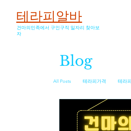
테라피알바
건마의민족에서 구인구직 일자리 찾아보
자
Blog
All Posts
테라피가격
테라
스웨디시
스웨디시가격
역삼동마사지구인
마사지