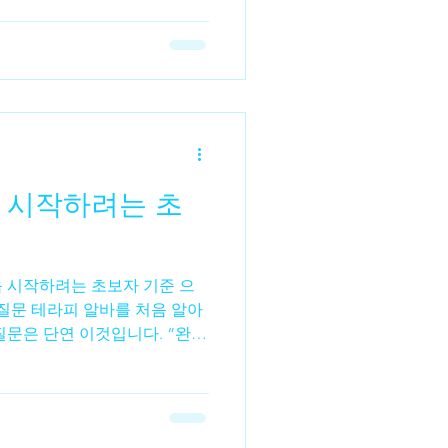
남권 중심 상권인 역삼동 에서
바디케어 등을 제공하는 업소에
조 스태프를 채용하는 활동 을
밀집 지역으로 직장인 고객 비
레스 해소를 위한 마사지 수요가
은 크게 두 가지 형태로 나뉘
비스형 마사지(스포츠 마사지·
 시작하려는 초
서 구인 공고가 나오는 대표적
. 🟡 일반 마사지숍 / 여성알
지, 아로마 테라
음 시작하려는 초보자 기준 으
 질문 테라피 알바를 처음 알아
질문은 단연 이것입니다. “완전
수 있을까?” 결론부터 말하자
능합니다. 실제로 현재 현장에
 이상은 무경험 상태에서 시작
문 기술이 있어야 한다”고 생