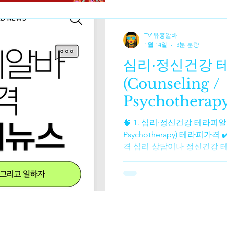
각하지만, 실상은 누구나 배
에 가깝습니다. 테라피알바 
렉싱 테라피는 단기간 교육만
TV 유흥알바
한 구조입니다. 테라피알바 구
1월 14일
3분 분량
보에게 쉬운 이유 ✔ 기술보다
심리·정신건강 
잡한 동작을 즉흥적으로 하는
루틴 을 반복하는 방식입니다.
(Counseling /
조절 → 마무리 상체 → 하체 
Psychotherapy
🧠 1. 심리·정신건강 테라피알바 (Counselin
Psychotherapy) 테라피가
격 심리 상담이나 정신건강 테
는 전문가 자격과 경력에 따라
가격 마사지가격 상담 인턴·레지던
~ ₩90,000 / 1시간 정도로 비교적 저렴한 옵션이 있어요.
MA(석사) 자격 상담사 : 약 ₩140,
도가 일반적입니다. PhD(박사
₩200,000 ~ ₩380,000 / 1시간 이상입니다. 어떤 