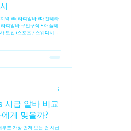
예시
수수파종
수수비료
라피알바 구인구직 • 애플테
사 모집 (스포츠 / 스웨디시 포
자 모두 지원 가능 상세 조건
사지 SPA – 서구 세 지점 운영
 주·야·상주 근무 옵션 가능 구
필요 • 대전테라피알바 루비 –
 급구 갯수·만근비·인센 포함
✅ 대전 동구 • 대전테라피알바
봉로 경력자 우대 여성알바채용
은 아니지만 참고용) 아래 공고들
s 시급 알바 비교
/테라피 관련 알바 공고 사례
 서구 스웨디시 여성관리사 구
나에게 맞을까?
대부분 가장 먼저 보는 건 시급