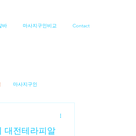
알바
마사지구인비교
Contact
격
마사지구인
지알바
스웨디시구인
지 대전테라피알
알바
대전마사지알바