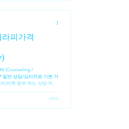
울 수 있도록 시스템화된 직종
특히 스웨디시·아로마·기본 릴
으로도 바로 현장 투입이 가능
인구직 사이트 1. 테라피가 초
 ‘패턴’이 먼저다 테라피는 복
테라피가격
 것이 아니라, 정해진 순서와
 오일 도포 → 근육 이완 → 압
→ 등 → 목/어
)
g /
격 ✔️ 일반 상담/심리치료 기본 가
라피(즉 말로 하는 상담 치료)
 비용이 꽤 다릅니다 . 테라피
트(수련자) : 약 ₩60,000
000 ~ ₩230,000 / 1시간 정
) 자격 상담사·심리학자 : 약
곳은