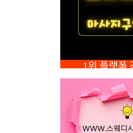
테라피스트 알바
스웨디시
수수물관리
수수병해충