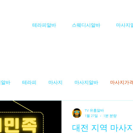
테라피알바
스웨디시알바
마사지
피알바
테라피
마사지
마사지알바
마사지가
스웨디시알바'
테라피구인
스웨디시구인
마사
TV 유흥알바
1월 27일
1분 분량
대전 지역 마사
구인
테라피스트 알바
스웨디시 알바
대전테라피