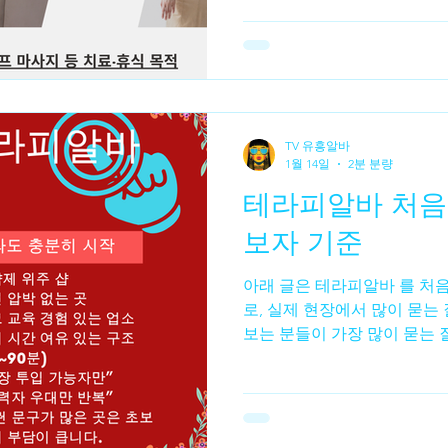
삼동 마사지 구인은 서울 강
마사지·테라피·웰니스·스파·
서 관리사(테라피스트)나 보
의미합니다.역삼동은 오피스 
중 이 높고, 체력 관리·스트
꾸준한 편입니다. 마사지 업종
TV 유흥알바
지만, 여기서는 정상적인 서
1월 14일
2분 분량
아로마·바디 케어) 채용 정보를 중심으로 설명합니다. 📌 2.
테라피알바 처음
마사지 업소의 종류 역삼동에
인 업소 유형은 다음과 같습니다
보자 기준
바 테라피 스파 스포츠 마사
아래 글은 테라피알바 를 처
로, 실제 현장에서 많이 묻는
보는 분들이 가장 많이 묻는 
초보인데, 테라피를 내가 할 
면 테라피알바 네, 충분히 가
서 일하는 관리사들 중 절반
했습니다. 테라피는 흔히 “전