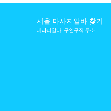
₩80,000 ~ ₩300,000 범위로 상담료를 책정하기도 하며, 경
우에 따라 조정 가능한 슬라
층 가격을 낮추기도 합니다. 
서울 마사지알바 찾기
전문가는 비용이 더 높고 , 
이 낮아요.
테라피알바
구인구직 주소